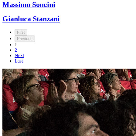
Massimo Soncini
Gianluca Stanzani
First
Previous
1
2
Next
Last