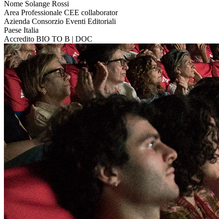
Nome
Solange Rossi
Area Professionale
CEE collaborator
Azienda
Consorzio Eventi Editoriali
Paese
Italia
Accredito
BIO TO B | DOC