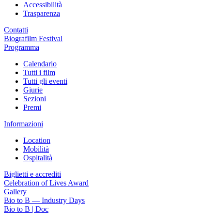
Accessibilità
Trasparenza
Contatti
Biografilm Festival
Programma
Calendario
Tutti i film
Tutti gli eventi
Giurie
Sezioni
Premi
Informazioni
Location
Mobilità
Ospitalità
Biglietti e accrediti
Celebration of Lives Award
Gallery
Bio to B — Industry Days
Bio to B | Doc