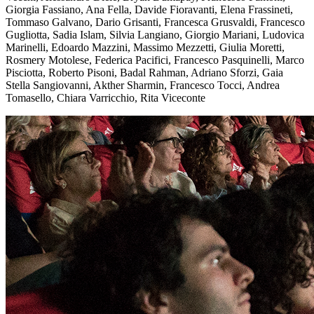
Giorgia Fassiano, Ana Fella, Davide Fioravanti, Elena Frassineti,
Tommaso Galvano, Dario Grisanti, Francesca Grusvaldi, Francesco
Gugliotta, Sadia Islam, Silvia Langiano, Giorgio Mariani, Ludovica
Marinelli, Edoardo Mazzini, Massimo Mezzetti, Giulia Moretti,
Rosmery Motolese, Federica Pacifici, Francesco Pasquinelli, Marco
Pisciotta, Roberto Pisoni, Badal Rahman, Adriano Sforzi, Gaia
Stella Sangiovanni, Akther Sharmin, Francesco Tocci, Andrea
Tomasello, Chiara Varricchio, Rita Viceconte