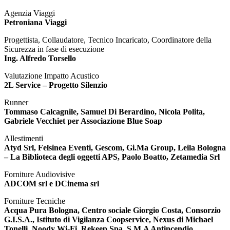
Agenzia Viaggi
Petroniana Viaggi
Progettista, Collaudatore, Tecnico Incaricato, Coordinatore della
Sicurezza in fase di esecuzione
Ing. Alfredo Torsello
Valutazione Impatto Acustico
2L Service – Progetto Silenzio
Runner
Tommaso Calcagnile, Samuel Di Berardino, Nicola Polita,
Gabriele Vecchiet per Associazione Blue Soap
Allestimenti
Atyd Srl, Felsinea Eventi, Gescom, Gi.Ma Group, Leila Bologna
– La Biblioteca degli oggetti APS, Paolo Boatto, Zetamedia Srl
Forniture Audiovisive
ADCOM srl e DCinema srl
Forniture Tecniche
Acqua Pura Bologna, Centro sociale Giorgio Costa, Consorzio
G.I.S.A., Istituto di Vigilanza Coopservice, Nexus di Michael
Tonelli, Noody Wi-Fi, Rekeep Spa, S.M.A Antincendio,