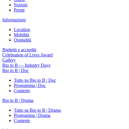
Sezioni
Premi
Informazioni
Location
Mobilità
Ospitalità
Biglietti e accrediti
Celebration of Lives Award
Gallery
Bio to B — Industry Days
Bio to B | Doc
Tutto su Bio to B | Doc
Programma | Doc
Contents
Bio to B | Drama
Tutto su Bio to B | Drama
Programma | Drama
Contents