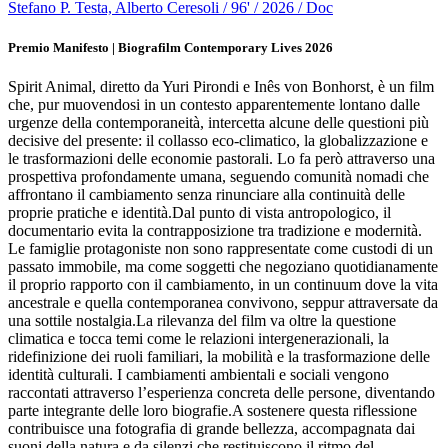
Stefano P. Testa, Alberto Ceresoli / 96' / 2026 / Doc
Premio Manifesto | Biografilm Contemporary Lives 2026
Spirit Animal, diretto da Yuri Pirondi e Inês von Bonhorst, è un film
che, pur muovendosi in un contesto apparentemente lontano dalle
urgenze della contemporaneità, intercetta alcune delle questioni più
decisive del presente: il collasso eco-climatico, la globalizzazione e
le trasformazioni delle economie pastorali. Lo fa però attraverso una
prospettiva profondamente umana, seguendo comunità nomadi che
affrontano il cambiamento senza rinunciare alla continuità delle
proprie pratiche e identità.Dal punto di vista antropologico, il
documentario evita la contrapposizione tra tradizione e modernità.
Le famiglie protagoniste non sono rappresentate come custodi di un
passato immobile, ma come soggetti che negoziano quotidianamente
il proprio rapporto con il cambiamento, in un continuum dove la vita
ancestrale e quella contemporanea convivono, seppur attraversate da
una sottile nostalgia.La rilevanza del film va oltre la questione
climatica e tocca temi come le relazioni intergenerazionali, la
ridefinizione dei ruoli familiari, la mobilità e la trasformazione delle
identità culturali. I cambiamenti ambientali e sociali vengono
raccontati attraverso l’esperienza concreta delle persone, diventando
parte integrante delle loro biografie.A sostenere questa riflessione
contribuisce una fotografia di grande bellezza, accompagnata dai
suoni della natura e da silenzi che restituiscono il ritmo del