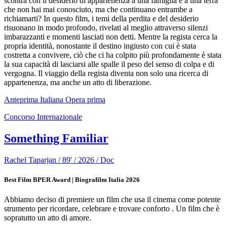
scontra con il desiderio di appartenenza a una famiglia e a una terra
che non hai mai conosciuto, ma che continuano entrambe a
richiamarti? In questo film, i temi della perdita e del desiderio
risuonano in modo profondo, rivelati al meglio attraverso silenzi
imbarazzanti e momenti lasciati non detti. Mentre la regista cerca la
propria identità, nonostante il destino ingiusto con cui è stata
costretta a convivere, ciò che ci ha colpito più profondamente è stata
la sua capacità di lasciarsi alle spalle il peso del senso di colpa e di
vergogna. Il viaggio della regista diventa non solo una ricerca di
appartenenza, ma anche un atto di liberazione.
Anteprima Italiana
Opera prima
Concorso Internazionale
Something Familiar
Rachel Taparjan / 89' / 2026 / Doc
Best Film BPER Award | Biografilm Italia 2026
Abbiamo deciso di premiere un film che usa il cinema come potente
strumento per ricordare, celebrare e trovare conforto . Un film che è
sopratutto un atto di amore.