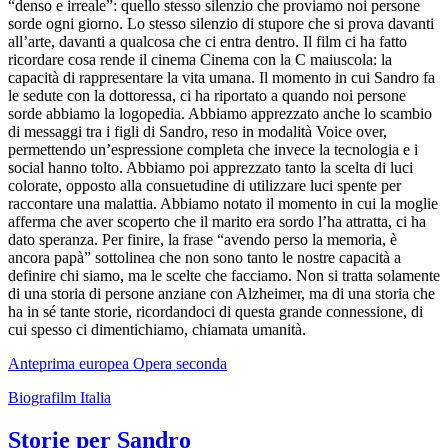
“denso e irreale”: quello stesso silenzio che proviamo noi persone
sorde ogni giorno. Lo stesso silenzio di stupore che si prova davanti
all’arte, davanti a qualcosa che ci entra dentro. Il film ci ha fatto
ricordare cosa rende il cinema Cinema con la C maiuscola: la
capacità di rappresentare la vita umana. Il momento in cui Sandro fa
le sedute con la dottoressa, ci ha riportato a quando noi persone
sorde abbiamo la logopedia. Abbiamo apprezzato anche lo scambio
di messaggi tra i figli di Sandro, reso in modalità Voice over,
permettendo un’espressione completa che invece la tecnologia e i
social hanno tolto. Abbiamo poi apprezzato tanto la scelta di luci
colorate, opposto alla consuetudine di utilizzare luci spente per
raccontare una malattia. Abbiamo notato il momento in cui la moglie
afferma che aver scoperto che il marito era sordo l’ha attratta, ci ha
dato speranza. Per finire, la frase “avendo perso la memoria, è
ancora papà” sottolinea che non sono tanto le nostre capacità a
definire chi siamo, ma le scelte che facciamo. Non si tratta solamente
di una storia di persone anziane con Alzheimer, ma di una storia che
ha in sé tante storie, ricordandoci di questa grande connessione, di
cui spesso ci dimentichiamo, chiamata umanità.
Anteprima europea
Opera seconda
Biografilm Italia
Storie per Sandro