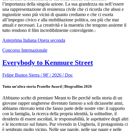
l’importanza della singola azione. La sua grandezza sta nell’essere
una rappresentazione di resistenza civile che ci ricorda che abusi e
ingiustizie sono più vicini di quanto crediamo e che ci esorta
all’impegno civico e alla mobilitazione politica, ora più che mai
attuali e necessari. La creatività e la maestria che tengono assieme il
tutto rendono il film incredibilmente coinvolgente.-
Anteprima Italiana
Opera seconda
Concorso Internazionale
Everybody to Kenmure Street
Felipe Bustos Sierra / 98' / 2026 / Doc
Tutta un’altra storia Pratello Award | Biografilm 2026
Abbiamo scelto di premiare Meant to Be perché nella storia di un
giovane rapper ungherese diventato famoso a soli diciassette anni,
abbiamo ritrovato temi che fanno parte delle nostre vite: il rapporto
con la famiglia, la ricerca della propria identità, la solitudine, il
desiderio di essere ascoltati, le responsabilità, le aspettative degli altri
e le incertezze sul futuro. Pur vivendo in Ungheria, il protagonista ci
è sembrato molto vicino. Nelle sue parole, nelle sue paure e nelle