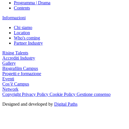
Programma | Drama
Contents
Informazioni
Chi siamo
Location
Who's coming
Partner Industry
Rising Talents
Accrediti Industry
Gallery
Biografilm Campus
Progetti e formazione
Eventi
Cos’è Campus
Network
Copyright
Privacy Policy
Cookie Policy
Gestione consenso
Designed and developed by
Digital Paths