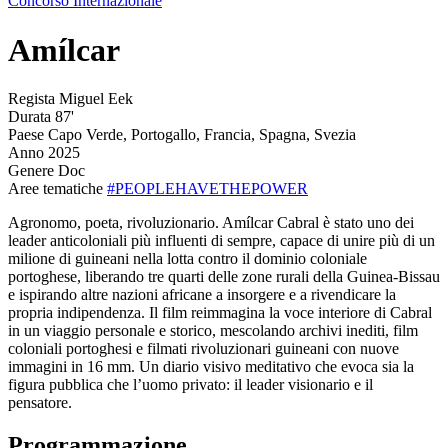
Concorso Internazionale
Amílcar
Regista
Miguel Eek
Durata
87'
Paese
Capo Verde, Portogallo, Francia, Spagna, Svezia
Anno
2025
Genere
Doc
Aree tematiche
#PEOPLEHAVETHEPOWER
Agronomo, poeta, rivoluzionario. Amílcar Cabral è stato uno dei
leader anticoloniali più influenti di sempre, capace di unire più di un
milione di guineani nella lotta contro il dominio coloniale
portoghese, liberando tre quarti delle zone rurali della Guinea-Bissau
e ispirando altre nazioni africane a insorgere e a rivendicare la
propria indipendenza. Il film reimmagina la voce interiore di Cabral
in un viaggio personale e storico, mescolando archivi inediti, film
coloniali portoghesi e filmati rivoluzionari guineani con nuove
immagini in 16 mm. Un diario visivo meditativo che evoca sia la
figura pubblica che l’uomo privato: il leader visionario e il
pensatore.
Programmazione