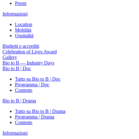
Premi
Informazioni
Location
Mobilità
Ospitalità
Biglietti e accrediti
Celebration of Lives Award
Gallery
Bio to B — Industry Days
Bio to B | Doc
Tutto su Bio to B | Doc
Programma | Doc
Contents
Bio to B | Drama
Tutto su Bio to B | Drama
Programma | Drama
Contents
Informazioni