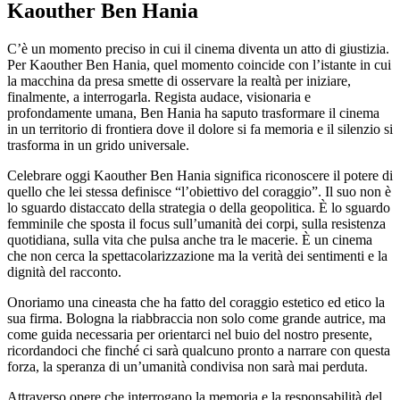
Kaouther Ben Hania
C’è un momento preciso in cui il cinema diventa un atto di giustizia.
Per Kaouther Ben Hania, quel momento coincide con l’istante in cui
la macchina da presa smette di osservare la realtà per iniziare,
finalmente, a interrogarla. Regista audace, visionaria e
profondamente umana, Ben Hania ha saputo trasformare il cinema
in un territorio di frontiera dove il dolore si fa memoria e il silenzio si
trasforma in un grido universale.
Celebrare oggi Kaouther Ben Hania significa riconoscere il potere di
quello che lei stessa definisce “l’obiettivo del coraggio”. Il suo non è
lo sguardo distaccato della strategia o della geopolitica. È lo sguardo
femminile che sposta il focus sull’umanità dei corpi, sulla resistenza
quotidiana, sulla vita che pulsa anche tra le macerie. È un cinema
che non cerca la spettacolarizzazione ma la verità dei sentimenti e la
dignità del racconto.
Onoriamo una cineasta che ha fatto del coraggio estetico ed etico la
sua firma. Bologna la riabbraccia non solo come grande autrice, ma
come guida necessaria per orientarci nel buio del nostro presente,
ricordandoci che finché ci sarà qualcuno pronto a narrare con questa
forza, la speranza di un’umanità condivisa non sarà mai perduta.
Attraverso opere che interrogano la memoria e la responsabilità del