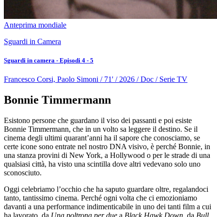
Anteprima mondiale
Sguardi in Camera
Sguardi in camera - Episodi 4 - 5
Francesco Corsi, Paolo Simoni / 71' / 2026 / Doc / Serie TV
Bonnie Timmermann
Esistono persone che guardano il viso dei passanti e poi esiste
Bonnie Timmermann, che in un volto sa leggere il destino. Se il
cinema degli ultimi quarant’anni ha il sapore che conosciamo, se
certe icone sono entrate nel nostro DNA visivo, è perché Bonnie, in
una stanza provini di New York, a Hollywood o per le strade di una
qualsiasi città, ha visto una scintilla dove altri vedevano solo uno
sconosciuto.
Oggi celebriamo l’occhio che ha saputo guardare oltre, regalandoci
tanto, tantissimo cinema. Perché ogni volta che ci emozioniamo
davanti a una performance indimenticabile in uno dei tanti film a cui
ha lavorato, da
Una poltrona per due
a
Black Hawk Down
, da
Bull