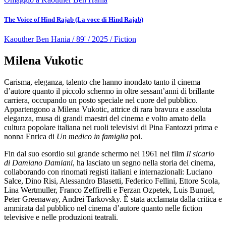
The Voice of Hind Rajab (La voce di Hind Rajab)
Kaouther Ben Hania / 89' / 2025 / Fiction
Milena Vukotic
Carisma, eleganza, talento che hanno inondato tanto il cinema
d’autore quanto il piccolo schermo in oltre sessant’anni di brillante
carriera, occupando un posto speciale nel cuore del pubblico.
Appartengono a Milena Vukotic, attrice di rara bravura e assoluta
eleganza, musa di grandi maestri del cinema e volto amato della
cultura popolare italiana nei ruoli televisivi di Pina Fantozzi prima e
nonna Enrica di
Un medico in famiglia
poi.
Fin dal suo esordio sul grande schermo nel 1961 nel film
Il sicario
di Damiano Damiani
, ha lasciato un segno nella storia del cinema,
collaborando con rinomati registi italiani e internazionali: Luciano
Salce, Dino Risi, Alessandro Blasetti, Federico Fellini, Ettore Scola,
Lina Wertmuller, Franco Zeffirelli e Ferzan Ozpetek, Luis Bunuel,
Peter Greenaway, Andrei Tarkovsky. È stata acclamata dalla critica e
ammirata dal pubblico nel cinema d’autore quanto nelle fiction
televisive e nelle produzioni teatrali.