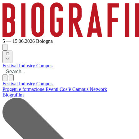
5 — 15.06.2026
Bologna
IT
Festival
Industry
Campus
Festival
Industry
Campus
Progetti e formazione
Eventi
Cos’è Campus
Network
Biografilm