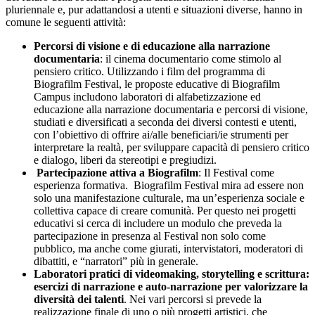
pluriennale e, pur adattandosi a utenti e situazioni diverse, hanno in
comune le seguenti attività:
Percorsi di visione e di educazione alla narrazione
documentaria
: il cinema documentario come stimolo al
pensiero critico. Utilizzando i film del programma di
Biografilm Festival, le proposte educative di Biografilm
Campus includono laboratori di alfabetizzazione ed
educazione alla narrazione documentaria e percorsi di visione,
studiati e diversificati a seconda dei diversi contesti e utenti,
con l’obiettivo di offrire ai/alle beneficiari/ie strumenti per
interpretare la realtà, per sviluppare capacità di pensiero critico
e dialogo, liberi da stereotipi e pregiudizi.
Partecipazione attiva a Biografilm
: Il Festival come
esperienza formativa. Biografilm Festival mira ad essere non
solo una manifestazione culturale, ma un’esperienza sociale e
collettiva capace di creare comunità. Per questo nei progetti
educativi si cerca di includere un modulo che preveda la
partecipazione in presenza al Festival non solo come
pubblico, ma anche come giurati, intervistatori, moderatori di
dibattiti, e “narratori” più in generale.
Laboratori pratici di videomaking, storytelling e scrittura:
esercizi di narrazione e auto-narrazione per valorizzare la
diversità dei talenti
. Nei vari percorsi si prevede la
realizzazione finale di uno o più progetti artistici, che