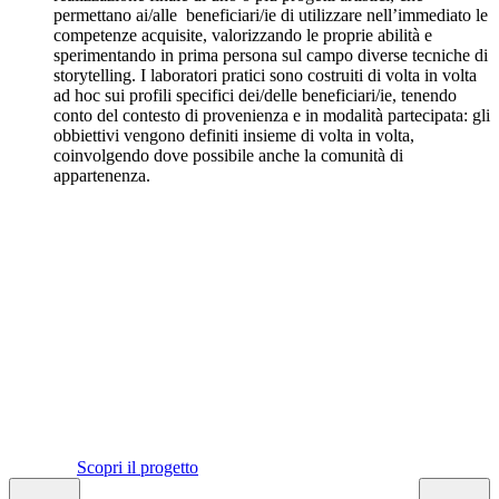
permettano ai/alle beneficiari/ie di utilizzare nell’immediato le
competenze acquisite, valorizzando le proprie abilità e
sperimentando in prima persona sul campo diverse tecniche di
storytelling. I laboratori pratici sono costruiti di volta in volta
ad hoc sui profili specifici dei/delle beneficiari/ie, tenendo
conto del contesto di provenienza e in modalità partecipata: gli
obbiettivi vengono definiti insieme di volta in volta,
coinvolgendo dove possibile anche la comunità di
appartenenza.
Percorso artistico e partecipativo sul tema della cittadinanza europea.
Scopri il progetto