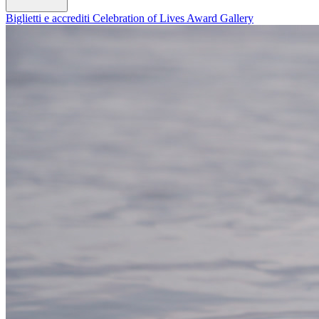
Biglietti e accrediti
Celebration of Lives Award
Gallery