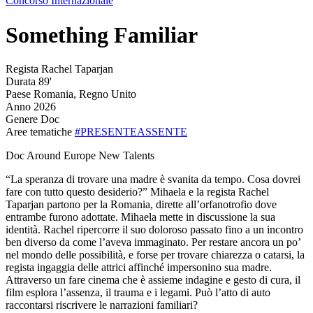
Concorso Internazionale
Something Familiar
Regista
Rachel Taparjan
Durata
89'
Paese
Romania, Regno Unito
Anno
2026
Genere
Doc
Aree tematiche
#PRESENTEASSENTE
Doc Around Europe New Talents
“La speranza di trovare una madre è svanita da tempo. Cosa dovrei
fare con tutto questo desiderio?” Mihaela e la regista Rachel
Taparjan partono per la Romania, dirette all’orfanotrofio dove
entrambe furono adottate. Mihaela mette in discussione la sua
identità. Rachel ripercorre il suo doloroso passato fino a un incontro
ben diverso da come l’aveva immaginato. Per restare ancora un po’
nel mondo delle possibilità, e forse per trovare chiarezza o catarsi, la
regista ingaggia delle attrici affinché impersonino sua madre.
Attraverso un fare cinema che è assieme indagine e gesto di cura, il
film esplora l’assenza, il trauma e i legami. Può l’atto di auto
raccontarsi riscrivere le narrazioni familiari?