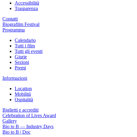
Accessibilità
Trasparenza
Contatti
Biografilm Festival
Programma
Calendario
Tutti i film
Tutti gli eventi
Giurie
Sezioni
Premi
Informazioni
Location
Mobilità
Ospitalità
Biglietti e accrediti
Celebration of Lives Award
Gallery
Bio to B — Industry Days
Bio to B | Doc