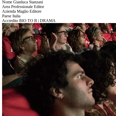
Nome
Gianluca Stanzani
Area Professionale
Editor
Azienda
Maglio Editore
Paese
Italia
Accredito
BIO TO B | DRAMA