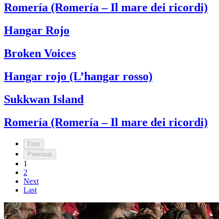
Romería (Romería – Il mare dei ricordi)
Hangar Rojo
Broken Voices
Hangar rojo (L’hangar rosso)
Sukkwan Island
Romería (Romería – Il mare dei ricordi)
First
Previous
1
2
Next
Last