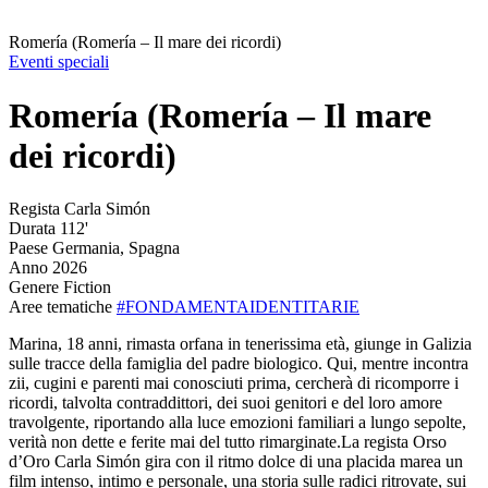
Romería (Romería – Il mare dei ricordi)
Eventi speciali
Romería (Romería – Il mare
dei ricordi)
Regista
Carla Simón
Durata
112'
Paese
Germania, Spagna
Anno
2026
Genere
Fiction
Aree tematiche
#FONDAMENTAIDENTITARIE
Marina, 18 anni, rimasta orfana in tenerissima età, giunge in Galizia
sulle tracce della famiglia del padre biologico. Qui, mentre incontra
zii, cugini e parenti mai conosciuti prima, cercherà di ricomporre i
ricordi, talvolta contraddittori, dei suoi genitori e del loro amore
travolgente, riportando alla luce emozioni familiari a lungo sepolte,
verità non dette e ferite mai del tutto rimarginate.La regista Orso
d’Oro Carla Simón gira con il ritmo dolce di una placida marea un
film intenso, intimo e personale, una storia sulle radici ritrovate, sui