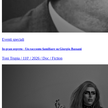
Eventi speciali
In gran segreto - Un racconto familiare su Giorgio Bassani
Toni Trupia / 110' / 2026 / Doc / Fiction