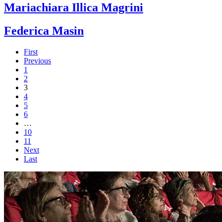
Mariachiara Illica Magrini
Federica Masin
First
Previous
1
2
3
4
5
6
…
10
11
Next
Last