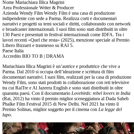
Nome
Mariachiara Illica Magrini
Area Professionale
Writer & Producer
Azienda
Wendy Film
Wendy Film è una casa di produzione
indipendente con sede a Parma. Realizza corti e documentari
narrativi e progetti su temi sociali e diritti, collaborando con network
e broadcaster internazionali. I suoi film sono stati distribuiti in oltre
130 Paesi e presentati in festival internazionali come IDFA. Tra i
lavori recenti «Quel che resta» (2025), menzione speciale al Premio
Libero Bizzarri e trasmesso su RAI 5.
Paese
Italia
Accredito
BIO TO B | DRAMA
Mariachiara Illica Magrini è un’autrice e produttrice che vive a
Parma. Dal 2010 si occupa dell’ideazione e scrittura di film
documentari narrativi. I suoi film, realizzati per la casa di produzione
Wendy Film, sono stati prodotti in collaborazione con reti televisive
tra cui RaiTre e Al Jazeera English e sono stati distribuiti in oltre
quaranta paesi. Con il documentario
Lovebirds: rebel lovers in India
(Rai, 2012) ha vinto il premio miglior sceneggiatura al Dada Saheb
Phalke Film Festival 2015 di New Delhi. Nel 2021 ha vinto il
Premio Solinas, miglior soggetto per il cinema con
La legge del
lupo
.