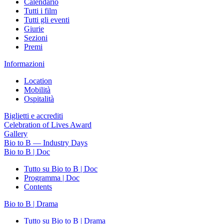
Calendario
Tutti i film
Tutti gli eventi
Giurie
Sezioni
Premi
Informazioni
Location
Mobilità
Ospitalità
Biglietti e accrediti
Celebration of Lives Award
Gallery
Bio to B — Industry Days
Bio to B | Doc
Tutto su Bio to B | Doc
Programma | Doc
Contents
Bio to B | Drama
Tutto su Bio to B | Drama