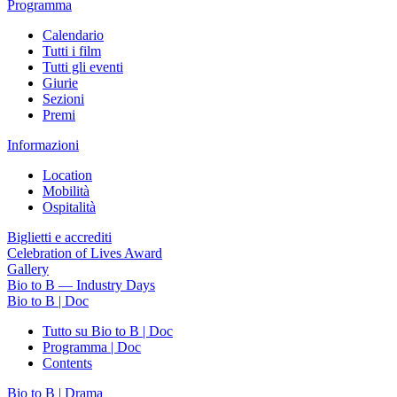
Programma
Calendario
Tutti i film
Tutti gli eventi
Giurie
Sezioni
Premi
Informazioni
Location
Mobilità
Ospitalità
Biglietti e accrediti
Celebration of Lives Award
Gallery
Bio to B — Industry Days
Bio to B | Doc
Tutto su Bio to B | Doc
Programma | Doc
Contents
Bio to B | Drama