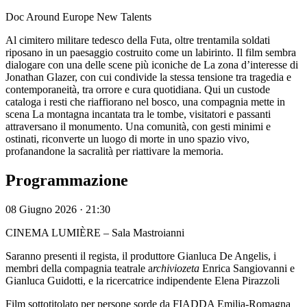
Doc Around Europe New Talents
Al cimitero militare tedesco della Futa, oltre trentamila soldati
riposano in un paesaggio costruito come un labirinto. Il film sembra
dialogare con una delle scene più iconiche de La zona d’interesse di
Jonathan Glazer, con cui condivide la stessa tensione tra tragedia e
contemporaneità, tra orrore e cura quotidiana. Qui un custode
cataloga i resti che riaffiorano nel bosco, una compagnia mette in
scena La montagna incantata tra le tombe, visitatori e passanti
attraversano il monumento. Una comunità, con gesti minimi e
ostinati, riconverte un luogo di morte in uno spazio vivo,
profanandone la sacralità per riattivare la memoria.
Programmazione
08 Giugno 2026 · 21:30
CINEMA LUMIÈRE – Sala Mastroianni
Saranno presenti il regista, il produttore Gianluca De Angelis, i
membri della compagnia teatrale a
rchiviozeta
Enrica Sangiovanni e
Gianluca Guidotti, e la ricercatrice indipendente Elena Pirazzoli
Film sottotitolato per persone sorde da FIADDA Emilia-Romagna