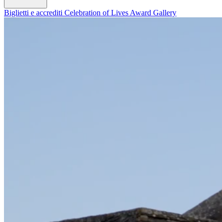
Biglietti e accrediti
Celebration of Lives Award
Gallery