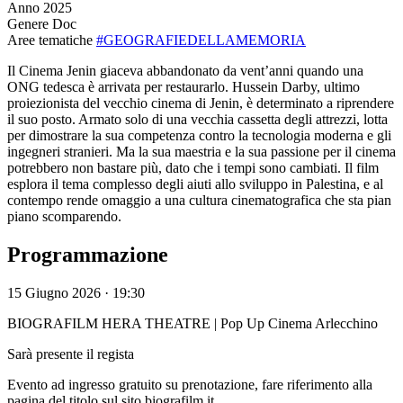
Anno
2025
Genere
Doc
Aree tematiche
#GEOGRAFIEDELLAMEMORIA
Il Cinema Jenin giaceva abbandonato da vent’anni quando una
ONG tedesca è arrivata per restaurarlo. Hussein Darby, ultimo
proiezionista del vecchio cinema di Jenin, è determinato a riprendere
il suo posto. Armato solo di una vecchia cassetta degli attrezzi, lotta
per dimostrare la sua competenza contro la tecnologia moderna e gli
ingegneri stranieri. Ma la sua maestria e la sua passione per il cinema
potrebbero non bastare più, dato che i tempi sono cambiati. Il film
esplora il tema complesso degli aiuti allo sviluppo in Palestina, e al
contempo rende omaggio a una cultura cinematografica che sta pian
piano scomparendo.
Programmazione
15 Giugno 2026 · 19:30
BIOGRAFILM HERA THEATRE | Pop Up Cinema Arlecchino
Sarà presente il regista
Evento ad ingresso gratuito su prenotazione, fare riferimento alla
pagina del titolo sul sito biografilm.it.