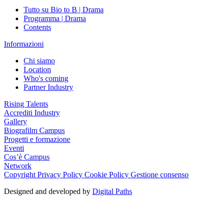
Tutto su Bio to B | Drama
Programma | Drama
Contents
Informazioni
Chi siamo
Location
Who's coming
Partner Industry
Rising Talents
Accrediti Industry
Gallery
Biografilm Campus
Progetti e formazione
Eventi
Cos’è Campus
Network
Copyright
Privacy Policy
Cookie Policy
Gestione consenso
Designed and developed by
Digital Paths