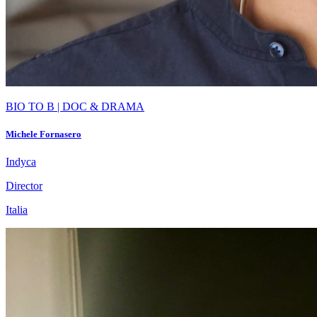
BIO TO B | DOC & DRAMA
Michele Fornasero
Indyca
Director
Italia