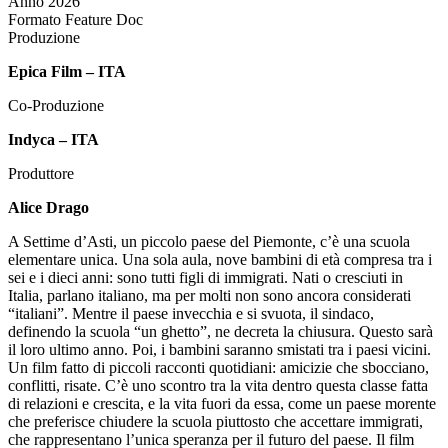
Anno
2026
Formato
Feature Doc
Produzione
Epica Film – ITA
Co-Produzione
Indyca – ITA
Produttore
Alice Drago
A Settime d’Asti, un piccolo paese del Piemonte, c’è una scuola
elementare unica. Una sola aula, nove bambini di età compresa tra i
sei e i dieci anni: sono tutti figli di immigrati. Nati o cresciuti in
Italia, parlano italiano, ma per molti non sono ancora considerati
“italiani”. Mentre il paese invecchia e si svuota, il sindaco,
definendo la scuola “un ghetto”, ne decreta la chiusura. Questo sarà
il loro ultimo anno. Poi, i bambini saranno smistati tra i paesi vicini.
Un film fatto di piccoli racconti quotidiani: amicizie che sbocciano,
conflitti, risate. C’è uno scontro tra la vita dentro questa classe fatta
di relazioni e crescita, e la vita fuori da essa, come un paese morente
che preferisce chiudere la scuola piuttosto che accettare immigrati,
che rappresentano l’unica speranza per il futuro del paese. Il film