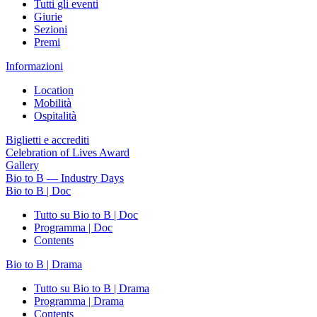
Tutti gli eventi
Giurie
Sezioni
Premi
Informazioni
Location
Mobilità
Ospitalità
Biglietti e accrediti
Celebration of Lives Award
Gallery
Bio to B — Industry Days
Bio to B | Doc
Tutto su Bio to B | Doc
Programma | Doc
Contents
Bio to B | Drama
Tutto su Bio to B | Drama
Programma | Drama
Contents