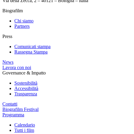
Via della Zecca, 2 – 40121 – Bologna – Italia
Biografilm
Chi siamo
Partners
Press
Comunicati stampa
Rassegna Stampa
News
Lavora con noi
Governance & Impatto
Sostenibilità
Accessibilità
Trasparenza
Contatti
Biografilm Festival
Programma
Calendario
Tutti i film