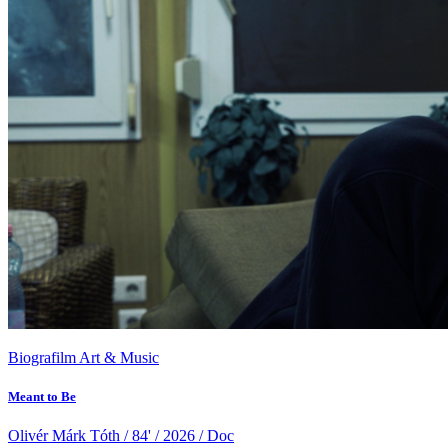
Biografilm Art & Music
Meant to Be
Olivér Márk Tóth / 84' / 2026 / Doc