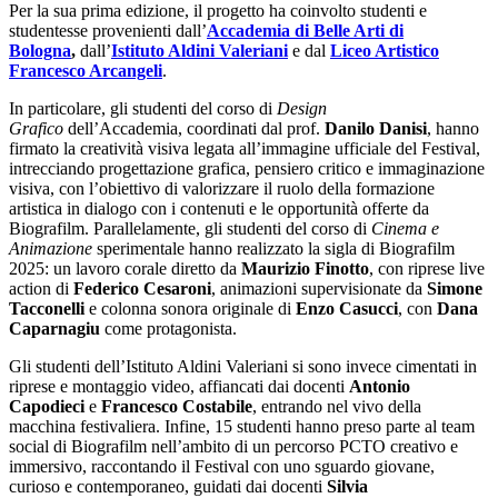
Per la sua prima edizione, il progetto ha coinvolto studenti e
studentesse provenienti dall’
Accademia di Belle Arti di
Bologna
,
dall’
Istituto Aldini Valeriani
e dal
Liceo Artistico
Francesco Arcangeli
.
In particolare, gli studenti del corso di
Design
Grafico
dell’Accademia, coordinati dal prof.
Danilo Danisi
, hanno
firmato la creatività visiva legata all’immagine ufficiale del Festival,
intrecciando progettazione grafica, pensiero critico e immaginazione
visiva, con l’obiettivo di valorizzare il ruolo della formazione
artistica in dialogo con i contenuti e le opportunità offerte da
Biografilm. Parallelamente, gli studenti del corso di
Cinema e
Animazione
sperimentale hanno realizzato la sigla di Biografilm
2025: un lavoro corale diretto da
Maurizio Finotto
, con riprese live
action di
Federico Cesaroni
, animazioni supervisionate da
Simone
Tacconelli
e colonna sonora originale di
Enzo Casucci
, con
Dana
Caparnagiu
come protagonista.
Gli studenti dell’Istituto Aldini Valeriani si sono invece cimentati in
riprese e montaggio video, affiancati dai docenti
Antonio
Capodieci
e
Francesco Costabile
, entrando nel vivo della
macchina festivaliera. Infine, 15 studenti hanno preso parte al team
social di Biografilm nell’ambito di un percorso PCTO creativo e
immersivo, raccontando il Festival con uno sguardo giovane,
curioso e contemporaneo, guidati dai docenti
Silvia