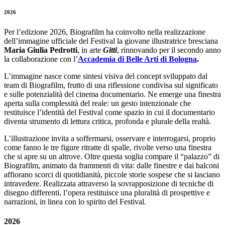
2026
Per l’edizione 2026, Biografilm ha coinvolto nella realizzazione
dell’immagine ufficiale del Festival la giovane illustratrice bresciana
Maria Giulia Pedrotti
, in arte
Gitti
, rinnovando per il secondo anno
la collaborazione con l’
Accademia di Belle Arti di Bologna
.
L’immagine nasce come sintesi visiva del concept sviluppato dal
team di Biografilm, frutto di una riflessione condivisa sul significato
e sulle potenzialità del cinema documentario. Ne emerge una finestra
aperta sulla complessità del reale: un gesto intenzionale che
restituisce l’identità del Festival come spazio in cui il documentario
diventa strumento di lettura critica, profonda e plurale della realtà.
L’illustrazione invita a soffermarsi, osservare e interrogarsi, proprio
come fanno le tre figure ritratte di spalle, rivolte verso una finestra
che si apre su un altrove. Oltre questa soglia compare il “palazzo” di
Biografilm, animato da frammenti di vita: dalle finestre e dai balconi
affiorano scorci di quotidianità, piccole storie sospese che si lasciano
intravedere. Realizzata attraverso la sovrapposizione di tecniche di
disegno differenti, l’opera restituisce una pluralità di prospettive e
narrazioni, in linea con lo spirito del Festival.
2026