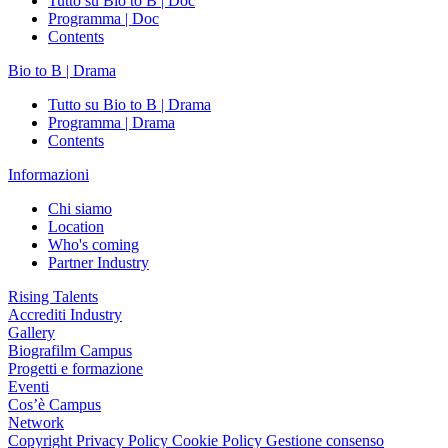
Tutto su Bio to B | Doc
Programma | Doc
Contents
Bio to B | Drama
Tutto su Bio to B | Drama
Programma | Drama
Contents
Informazioni
Chi siamo
Location
Who's coming
Partner Industry
Rising Talents
Accrediti Industry
Gallery
Biografilm Campus
Progetti e formazione
Eventi
Cos’è Campus
Network
Copyright
Privacy Policy
Cookie Policy
Gestione consenso