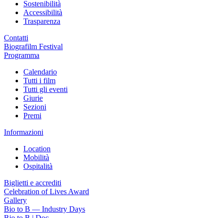
Sostenibilità
Accessibilità
Trasparenza
Contatti
Biografilm Festival
Programma
Calendario
Tutti i film
Tutti gli eventi
Giurie
Sezioni
Premi
Informazioni
Location
Mobilità
Ospitalità
Biglietti e accrediti
Celebration of Lives Award
Gallery
Bio to B — Industry Days
Bio to B | Doc