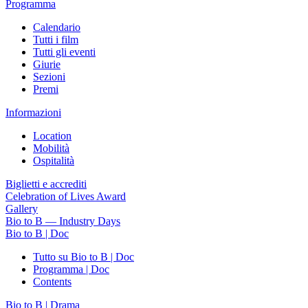
Programma
Calendario
Tutti i film
Tutti gli eventi
Giurie
Sezioni
Premi
Informazioni
Location
Mobilità
Ospitalità
Biglietti e accrediti
Celebration of Lives Award
Gallery
Bio to B — Industry Days
Bio to B | Doc
Tutto su Bio to B | Doc
Programma | Doc
Contents
Bio to B | Drama