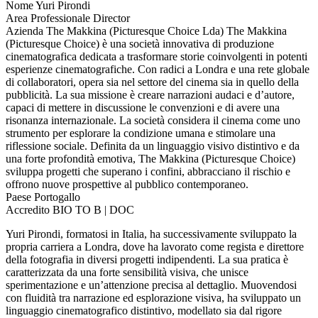
Nome
Yuri Pirondi
Area Professionale
Director
Azienda
The Makkina (Picturesque Choice Lda)
The Makkina
(Picturesque Choice) è una società innovativa di produzione
cinematografica dedicata a trasformare storie coinvolgenti in potenti
esperienze cinematografiche. Con radici a Londra e una rete globale
di collaboratori, opera sia nel settore del cinema sia in quello della
pubblicità. La sua missione è creare narrazioni audaci e d’autore,
capaci di mettere in discussione le convenzioni e di avere una
risonanza internazionale. La società considera il cinema come uno
strumento per esplorare la condizione umana e stimolare una
riflessione sociale. Definita da un linguaggio visivo distintivo e da
una forte profondità emotiva, The Makkina (Picturesque Choice)
sviluppa progetti che superano i confini, abbracciano il rischio e
offrono nuove prospettive al pubblico contemporaneo.
Paese
Portogallo
Accredito
BIO TO B | DOC
Yuri Pirondi, formatosi in Italia, ha successivamente sviluppato la
propria carriera a Londra, dove ha lavorato come regista e direttore
della fotografia in diversi progetti indipendenti. La sua pratica è
caratterizzata da una forte sensibilità visiva, che unisce
sperimentazione e un’attenzione precisa al dettaglio. Muovendosi
con fluidità tra narrazione ed esplorazione visiva, ha sviluppato un
linguaggio cinematografico distintivo, modellato sia dal rigore