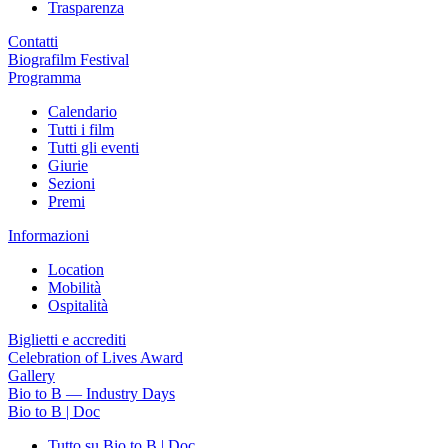
Trasparenza
Contatti
Biografilm Festival
Programma
Calendario
Tutti i film
Tutti gli eventi
Giurie
Sezioni
Premi
Informazioni
Location
Mobilità
Ospitalità
Biglietti e accrediti
Celebration of Lives Award
Gallery
Bio to B — Industry Days
Bio to B | Doc
Tutto su Bio to B | Doc