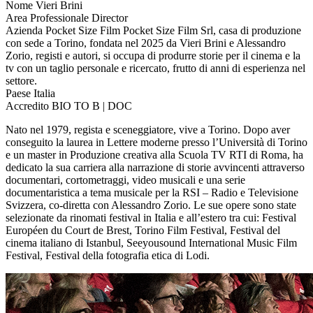
Nome
Vieri Brini
Area Professionale
Director
Azienda
Pocket Size Film
Pocket Size Film Srl, casa di produzione
con sede a Torino, fondata nel 2025 da Vieri Brini e Alessandro
Zorio, registi e autori, si occupa di produrre storie per il cinema e la
tv con un taglio personale e ricercato, frutto di anni di esperienza nel
settore.
Paese
Italia
Accredito
BIO TO B | DOC
Nato nel 1979, regista e sceneggiatore, vive a Torino. Dopo aver
conseguito la laurea in Lettere moderne presso l’Università di Torino
e un master in Produzione creativa alla Scuola TV RTI di Roma, ha
dedicato la sua carriera alla narrazione di storie avvincenti attraverso
documentari, cortometraggi, video musicali e una serie
documentaristica a tema musicale per la RSI – Radio e Televisione
Svizzera, co-diretta con Alessandro Zorio. Le sue opere sono state
selezionate da rinomati festival in Italia e all’estero tra cui: Festival
Européen du Court de Brest, Torino Film Festival, Festival del
cinema italiano di Istanbul, Seeyousound International Music Film
Festival, Festival della fotografia etica di Lodi.