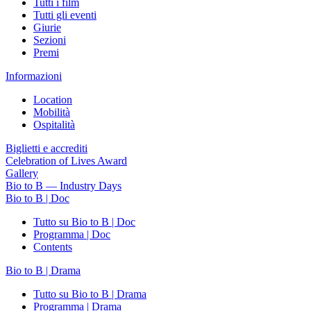
Tutti i film
Tutti gli eventi
Giurie
Sezioni
Premi
Informazioni
Location
Mobilità
Ospitalità
Biglietti e accrediti
Celebration of Lives Award
Gallery
Bio to B — Industry Days
Bio to B | Doc
Tutto su Bio to B | Doc
Programma | Doc
Contents
Bio to B | Drama
Tutto su Bio to B | Drama
Programma | Drama