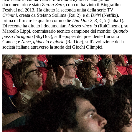
documentario è stato
Zero a Zero
, con cui ha vinto il Biografilm
Festival nel 2013. Ha diretto la seconda unità della serie TV
Crimini
, creata da Stefano Sollima (Rai 2), e di
Di4ri
(Netflix),
prima di firmare le quattro commedie
Din Don 2, 3, 4, 5
(Italia 1).
Di recente ha diretto i documentari
Adesso vinco io
(RaiCinema), su
Marcello Lippi, commissario tecnico campione del mondo;
Quando
passa l’uragano
(SkyDoc), sull’epopea del presidente Luciano
Gaucci; e
Neve, ghiaccio e gloria
(RaiDoc), sull’evoluzione della
società italiana attraverso la storia dei Giochi Olimpici.