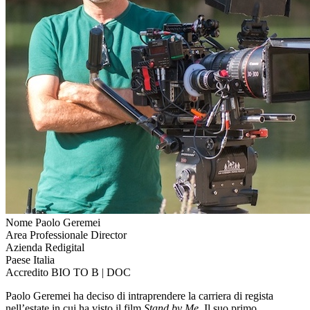
Nome
Paolo Geremei
Area Professionale
Director
Azienda
Redigital
Paese
Italia
Accredito
BIO TO B | DOC
Paolo Geremei ha deciso di intraprendere la carriera di regista
nell’estate in cui ha visto il film
Stand by Me
. Il suo primo