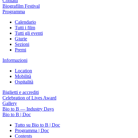
Contatti
Biografilm Festival
Programma
Calendario
Tutti i film
Tutti gli eventi
Giurie
Sezioni
Premi
Informazioni
Location
Mobilità
Ospitalità
Biglietti e accrediti
Celebration of Lives Award
Gallery
Bio to B — Industry Days
Bio to B | Doc
Tutto su Bio to B | Doc
Programma | Doc
Contents