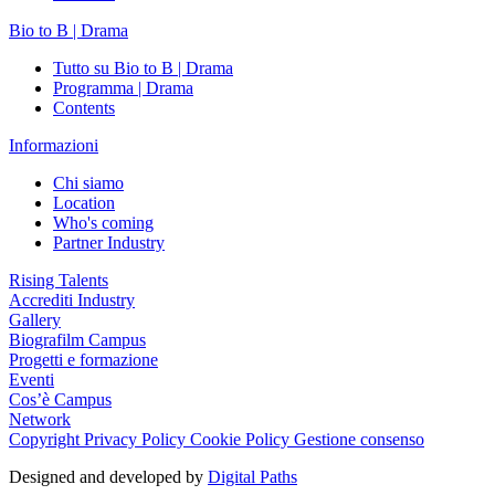
Bio to B | Drama
Tutto su Bio to B | Drama
Programma | Drama
Contents
Informazioni
Chi siamo
Location
Who's coming
Partner Industry
Rising Talents
Accrediti Industry
Gallery
Biografilm Campus
Progetti e formazione
Eventi
Cos’è Campus
Network
Copyright
Privacy Policy
Cookie Policy
Gestione consenso
Designed and developed by
Digital Paths