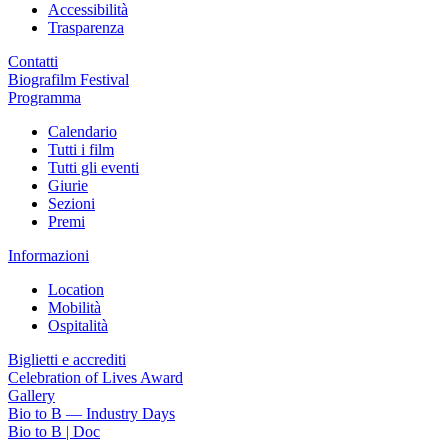
Accessibilità
Trasparenza
Contatti
Biografilm Festival
Programma
Calendario
Tutti i film
Tutti gli eventi
Giurie
Sezioni
Premi
Informazioni
Location
Mobilità
Ospitalità
Biglietti e accrediti
Celebration of Lives Award
Gallery
Bio to B — Industry Days
Bio to B | Doc