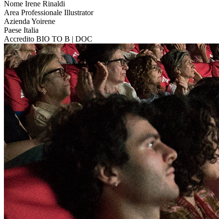
Nome
Irene Rinaldi
Area Professionale
Illustrator
Azienda
Yoirene
Paese
Italia
Accredito
BIO TO B | DOC