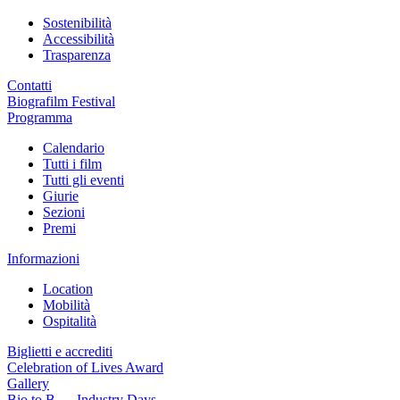
Sostenibilità
Accessibilità
Trasparenza
Contatti
Biografilm Festival
Programma
Calendario
Tutti i film
Tutti gli eventi
Giurie
Sezioni
Premi
Informazioni
Location
Mobilità
Ospitalità
Biglietti e accrediti
Celebration of Lives Award
Gallery
Bio to B — Industry Days