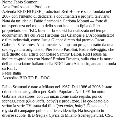
Nome
Fabio Scamoni
Area Professionale
Producer
Azienda
RED HOUSE produzioni
Red House è stata fondata nel
2007 con l’intento di dedicarsi a documentari e progetti televisivi.
Nata da un’idea di Fabio Scamoni e Carlotta Moratti — forte di
un’esperienza nel mondo dello sport in quanto figlia dell’ex
proprietario dell’F.C. Inter — la società ha realizzato nel tempo
documentari (tra cui Petit Historias das Crianças e L’Apprendistato)
e film industriali, come Just a Glance diretto dal premio Oscar
Gabriele Salvatores. Attualmente sviluppa un progetto tratto da una
sceneggiatura originale di Pier Paolo Pasolini, Padre Selvaggio, che
sarà diretto dall’artista congolese Sammy Baloji. Red House ha
inoltre co-prodotto con Nanof Broken Dreams, sulla vita e la morte
dell’ambasciatore italiano nella RDC Luca Attanasio, andato in onda
su Rai 1.
Paese
Italia
Accredito
BIO TO B | DOC
Fabio Scamoni è nato a Milano nel 1967. Dal 1986 al 2006 è stato
critico cinematografico per Radio Popolare. Nel 1991 incontra
Gabriele Salvatores, con cui inizia come aiuto regista, poi co-
sceneggiatore (
Quo vadis, baby?
) e produttore. Ha co-ideato e/o
scritto la serie TV tratta dal film
Quo vadis, baby?
. È stato anche
regista di campagne pubblicitarie e videoclip. Ha insegnato in
diverse scuole: IED (regia), Civica di Milano (sceneggiatura), CSC