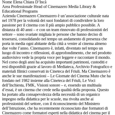
Nome
Elena Chiara D’Incà
Area Professionale
Head of Cinemazero Media Library &
Educational Programs
Azienda
Cinemazero
Cinemazero è un’associazione culturale nata
nel 1978 per la volontà dei suoi fondatori di condividere la loro
passione per il cinema con il più ampio pubblico possibile. A
distanza di 40 anni – e con un team rinnovato di professionisti del
settore – sono svariate migliaia le persone che hanno deciso di
tesserarsi, consolidando nel tempo un andamento di presenza che
porta in media ogni abitante della città a venire al cinema almeno
due volte l’anno. Cinemazero è, infatti, diventato nel tempo un
luogo di incontro e riflessioni, di approfondimento, che nel prodotto
audiovisivo vede la propria voce per leggere e raccontare il mondo.
Nel corso degli anni ha acquisito importanti patrimoni, custoditi e
resi disponibili grazie al lavoro di Mediateca, Archivio Fotografico e
materiali filmici conservati in Cineteca del Friuli. Ma Cinemazero è
anche le sue manifestazioni – Le Giornate del Cinema Muto che ha
fondato nel 1982 insieme alla Cineteca del Friuli, Le Voci
dell’Inchiesta, FMK, Visioni sonore – e, essendo un multisala
d’essai, è un cinema che crede nella qualità della proposta. Questo
ha portato alla consapevolezza della necessità di un organico
impegno nella didattica per le scuole, ma rivolta anche ai
professionisti del settore, con il riconoscimento del Ministero
dell’Istruzione, che ha recentemente riconosciuto due formatori di
Cinemazero come formatori esperti nella didattica del cinema per il