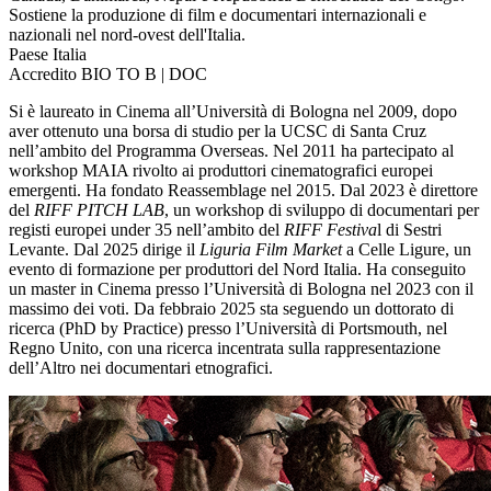
Sostiene la produzione di film e documentari internazionali e
nazionali nel nord-ovest dell'Italia.
Paese
Italia
Accredito
BIO TO B | DOC
Si è laureato in Cinema all’Università di Bologna nel 2009, dopo
aver ottenuto una borsa di studio per la UCSC di Santa Cruz
nell’ambito del Programma Overseas. Nel 2011 ha partecipato al
workshop MAIA rivolto ai produttori cinematografici europei
emergenti. Ha fondato Reassemblage nel 2015. Dal 2023 è direttore
del
RIFF PITCH LAB
, un workshop di sviluppo di documentari per
registi europei under 35 nell’ambito del
RIFF Festiva
l di Sestri
Levante. Dal 2025 dirige il
Liguria Film Market
a Celle Ligure, un
evento di formazione per produttori del Nord Italia. Ha conseguito
un master in Cinema presso l’Università di Bologna nel 2023 con il
massimo dei voti. Da febbraio 2025 sta seguendo un dottorato di
ricerca (PhD by Practice) presso l’Università di Portsmouth, nel
Regno Unito, con una ricerca incentrata sulla rappresentazione
dell’Altro nei documentari etnografici.