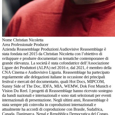
Nome
Christian Nicoletta
Area Professionale
Producer
Azienda
Reassemblage Produzioni Audiovisive
Reassemblage è
stata fondata nel 2015 da Christian Nicoletta con l’obiettivo di
sviluppare e produrre documentari su tematiche contemporanee di
grande rilevanza. La società è stata cofondatrice dell’Associazione
Ligure dei Produttori (ALPA) nel 2016 e, dal 2021, è membro della
CNA Cinema e Audiovisivo Liguria. Reassemblage ha partecipato
regolarmente alle delegazioni italiane in occasione dei principali
festival e mercati del documentario, quali Hot Docs, MIPCOM,
Sunny Side of The Doc, IDFA, MIA, WEMW, Dok Fest Munich e
Vision Du Reel. I progetti di Reassemblage hanno ricevuto sostegno
da bandi nazionali e internazionali e sono stati selezionati per eventi
internazionali di presentazione. Negli ultimi anni, Reassemblage è
stata sempre più coinvolta in coproduzioni internazionali e
attualmente ha accordi di coproduzione con Brasile, Sudafrica,
Canada, Danimarca, Nepal e Repubblica Democratica del Congo.