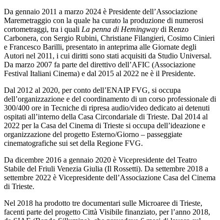
Da gennaio 2011 a marzo 2024 è Presidente dell’Associazione
Maremetraggio con la quale ha curato la produzione di numerosi
cortometraggi, tra i quali
La penna di Hemingway
di Renzo
Carbonera, con Sergio Rubini, Christiane Filangieri, Cosimo Cinieri
e Francesco Barilli, presentato in anteprima alle Giornate degli
Autori nel 2011, i cui diritti sono stati acquisiti da Studio Universal.
Da marzo 2007 fa parte del direttivo dell’AFIC (Associazione
Festival Italiani Cinema) e dal 2015 al 2022 ne è il Presidente.
Dal 2012 al 2020, per conto dell’ENAIP FVG, si occupa
dell’organizzazione e del coordinamento di un corso professionale di
300/400 ore in Tecniche di ripresa audio/video dedicato ai detenuti
ospitati all’interno della Casa Circondariale di Trieste. Dal 2014 al
2022 per la Casa del Cinema di Trieste si occupa dell’ideazione e
organizzazione del progetto Esterno/Giorno – passeggiate
cinematografiche sui set della Regione FVG.
Da dicembre 2016 a gennaio 2020 è Vicepresidente del Teatro
Stabile del Friuli Venezia Giulia (Il Rossetti). Da settembre 2018 a
settembre 2022 è Vicepresidente dell’Associazione Casa del Cinema
di Trieste.
Nel 2018 ha prodotto tre documentari sulle Microaree di Trieste,
facenti parte del progetto Città Visibile finanziato, per l’anno 2018,