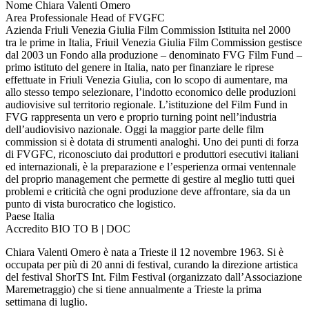
Nome
Chiara Valenti Omero
Area Professionale
Head of FVGFC
Azienda
Friuli Venezia Giulia Film Commission
Istituita nel 2000
tra le prime in Italia, Friuil Venezia Giulia Film Commission gestisce
dal 2003 un Fondo alla produzione – denominato FVG Film Fund –
primo istituto del genere in Italia, nato per finanziare le riprese
effettuate in Friuli Venezia Giulia, con lo scopo di aumentare, ma
allo stesso tempo selezionare, l’indotto economico delle produzioni
audiovisive sul territorio regionale. L’istituzione del Film Fund in
FVG rappresenta un vero e proprio turning point nell’industria
dell’audiovisivo nazionale. Oggi la maggior parte delle film
commission si è dotata di strumenti analoghi. Uno dei punti di forza
di FVGFC, riconosciuto dai produttori e produttori esecutivi italiani
ed internazionali, è la preparazione e l’esperienza ormai ventennale
del proprio management che permette di gestire al meglio tutti quei
problemi e criticità che ogni produzione deve affrontare, sia da un
punto di vista burocratico che logistico.
Paese
Italia
Accredito
BIO TO B | DOC
Chiara Valenti Omero è nata a Trieste il 12 novembre 1963. Si è
occupata per più di 20 anni di festival, curando la direzione artistica
del festival ShorTS Int. Film Festival (organizzato dall’Associazione
Maremetraggio) che si tiene annualmente a Trieste la prima
settimana di luglio.