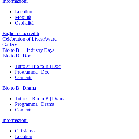
Informazioni
Location
Mobilità
Ospitalità
Biglietti e accrediti
Celebration of Lives Award
Gallery
Bio to B — Industry Days
Bio to B | Doc
Tutto su Bio to B | Doc
Programma | Doc
Contents
Bio to B | Drama
Tutto su Bio to B | Drama
Programma | Drama
Contents
Informazioni
Chi siamo
Location