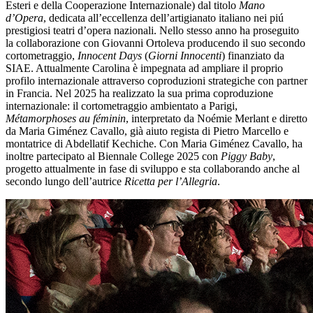
Esteri e della Cooperazione Internazionale) dal titolo
Mano
d’Opera
, dedicata all’eccellenza dell’artigianato italiano nei piú
prestigiosi teatri d’opera nazionali. Nello stesso anno ha proseguito
la collaborazione con Giovanni Ortoleva producendo il suo secondo
cortometraggio,
Innocent Days
(
Giorni Innocenti
) finanziato da
SIAE. Attualmente Carolina è impegnata ad ampliare il proprio
profilo internazionale attraverso coproduzioni strategiche con partner
in Francia. Nel 2025 ha realizzato la sua prima coproduzione
internazionale: il cortometraggio ambientato a Parigi,
Métamorphoses au féminin
, interpretato da Noémie Merlant e diretto
da Maria Giménez Cavallo, già aiuto regista di Pietro Marcello e
montatrice di Abdellatif Kechiche. Con Maria Giménez Cavallo, ha
inoltre partecipato al Biennale College 2025 con
Piggy Baby
,
progetto attualmente in fase di sviluppo e sta collaborando anche al
secondo lungo dell’autrice
Ricetta per l’Allegria
.