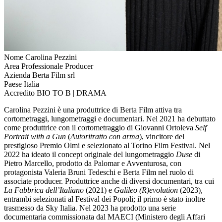
Nome
Carolina Pezzini
Area Professionale
Producer
Azienda
Berta Film srl
Paese
Italia
Accredito
BIO TO B | DRAMA
Carolina Pezzini è una produttrice di Berta Film attiva tra
cortometraggi, lungometraggi e documentari. Nel 2021 ha debuttato
come produttrice con il cortometraggio di Giovanni Ortoleva
Self
Portrait with a Gun
(
Autoritratto con arma
), vincitore del
prestigioso Premio Olmi e selezionato al Torino Film Festival. Nel
2022 ha ideato il concept originale del lungometraggio
Duse
di
Pietro Marcello, prodotto da Palomar e Avventurosa, con
protagonista Valeria Bruni Tedeschi e Berta Film nel ruolo di
associate producer. Produttrice anche di diversi documentari, tra cui
La Fabbrica dell’Italiano
(2021) e
Galileo (R)evolution
(2023),
entrambi selezionati al Festival dei Popoli; il primo è stato inoltre
trasmesso da Sky Italia. Nel 2023 ha prodotto una serie
documentaria commissionata dal MAECI (Ministero degli Affari