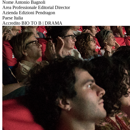
Nome
Antonio Bagnoli
Area Professionale
Editorial Director
Azienda
Edizioni Pendragon
Paese
Italia
Accredito
BIO TO B | DRAMA