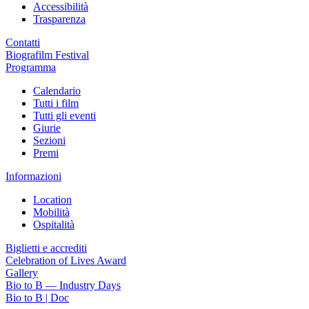
Accessibilità
Trasparenza
Contatti
Biografilm Festival
Programma
Calendario
Tutti i film
Tutti gli eventi
Giurie
Sezioni
Premi
Informazioni
Location
Mobilità
Ospitalità
Biglietti e accrediti
Celebration of Lives Award
Gallery
Bio to B — Industry Days
Bio to B | Doc