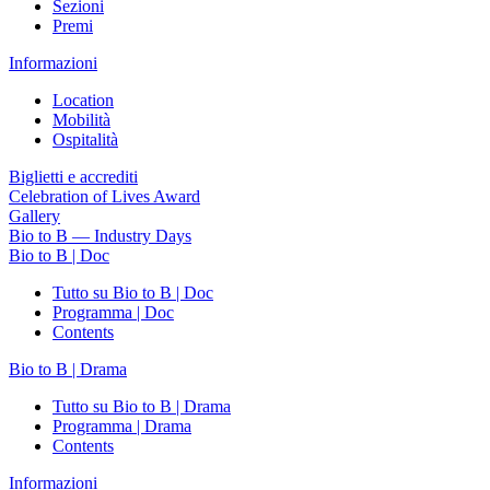
Sezioni
Premi
Informazioni
Location
Mobilità
Ospitalità
Biglietti e accrediti
Celebration of Lives Award
Gallery
Bio to B — Industry Days
Bio to B | Doc
Tutto su Bio to B | Doc
Programma | Doc
Contents
Bio to B | Drama
Tutto su Bio to B | Drama
Programma | Drama
Contents
Informazioni