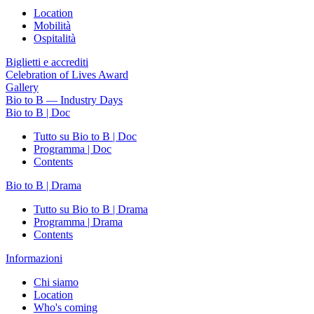
Location
Mobilità
Ospitalità
Biglietti e accrediti
Celebration of Lives Award
Gallery
Bio to B — Industry Days
Bio to B | Doc
Tutto su Bio to B | Doc
Programma | Doc
Contents
Bio to B | Drama
Tutto su Bio to B | Drama
Programma | Drama
Contents
Informazioni
Chi siamo
Location
Who's coming