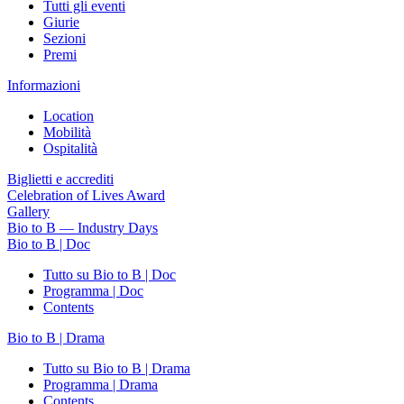
Tutti gli eventi
Giurie
Sezioni
Premi
Informazioni
Location
Mobilità
Ospitalità
Biglietti e accrediti
Celebration of Lives Award
Gallery
Bio to B — Industry Days
Bio to B | Doc
Tutto su Bio to B | Doc
Programma | Doc
Contents
Bio to B | Drama
Tutto su Bio to B | Drama
Programma | Drama
Contents