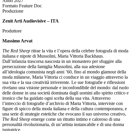
Anno
2027
Formato
Feature Doc
Produzione
Zenit Arti Audiovisive – ITA
Produttore
Massimo Arvat
The Red Sheep
ritrae la vita e l’opera della celebre fotografa di moda
italiana e nipote di Mussolini, Maria Vittoria Backhaus.
Dall’infanzia trascorsa nascosta in un monastero per sfuggire alla
persecuzione della famiglia Mussolini, alla sua adesione
all’ideologia comunista negli anni ’60, fino al mondo glamour della
moda milanese, Maria Vittoria ci conduce in un viaggio attraverso la
sua vita e la sua creatività irriverente. Le sue fotografie e riflessioni
rivelano una visione personale e inconfondibile del mondo: dal ruolo
delle donne in una società dominata dagli uomini allo spirito critico e
ironico che ha guidato ogni scelta della sua vita. Attraverso
l’intreccio di fotografie d’archivio di Maria Vittoria, interviste con
figure di spicco della moda italiana e della cultura contemporanea, e
una serie di strategie estetiche che evocano il suo universo creativo,
The Red Sheep
emerge come un ritratto intimo e caloroso di una
personalità rivoluzionaria, di un’artista instancabile e di una donna
ispiratrice.