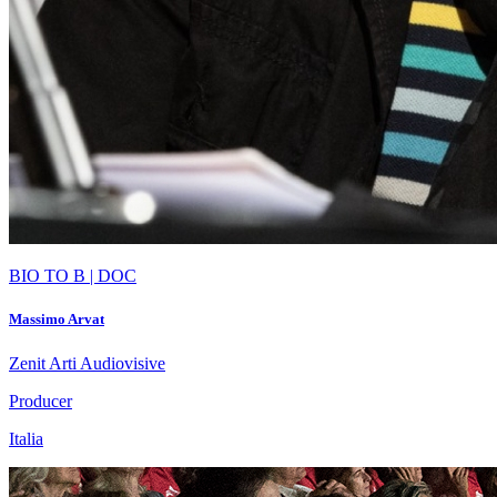
BIO TO B | DOC
Massimo Arvat
Zenit Arti Audiovisive
Producer
Italia