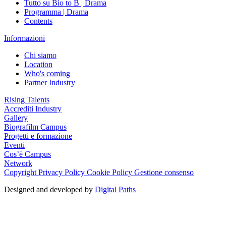
Tutto su Bio to B | Drama
Programma | Drama
Contents
Informazioni
Chi siamo
Location
Who's coming
Partner Industry
Rising Talents
Accrediti Industry
Gallery
Biografilm Campus
Progetti e formazione
Eventi
Cos’è Campus
Network
Copyright
Privacy Policy
Cookie Policy
Gestione consenso
Designed and developed by
Digital Paths