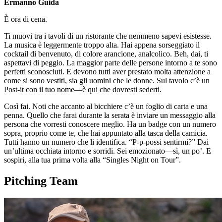
Ermanno Guida
È ora di cena.
Ti muovi tra i tavoli di un ristorante che nemmeno sapevi esistesse.
La musica è leggermente troppo alta. Hai appena sorseggiato il
cocktail di benvenuto, di colore arancione, analcolico. Beh, dai, ti
aspettavi di peggio. La maggior parte delle persone intorno a te sono
perfetti sconosciuti. E devono tutti aver prestato molta attenzione a
come si sono vestiti, sia gli uomini che le donne. Sul tavolo c’è un
Post-it con il tuo nome—è qui che dovresti sederti.
Così fai. Noti che accanto al bicchiere c’è un foglio di carta e una
penna. Quello che farai durante la serata è inviare un messaggio alla
persona che vorresti conoscere meglio. Ha un badge con un numero
sopra, proprio come te, che hai appuntato alla tasca della camicia.
Tutti hanno un numero che li identifica. “P-p-possi sentirmi?” Dai
un’ultima occhiata intorno e sorridi. Sei emozionato—sì, un po’. E
sospiri, alla tua prima volta alla “Singles Night on Tour”.
Pitching Team