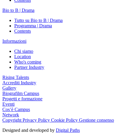
Contents
Bio to B | Drama
Tutto su Bio to B | Drama
Programma | Drama
Contents
Informazioni
Chi siamo
Location
Who's coming
Partner Industry
Rising Talents
Accrediti Industry
Gallery
Biografilm Campus
Progetti e formazione
Eventi
Cos’è Campus
Network
Copyright
Privacy Policy
Cookie Policy
Gestione consenso
Designed and developed by
Digital Paths