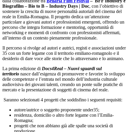
dalla collaborazione tra
Bellaria Film Festival
– BFF Industry e
Biografilm – Bio to B – Industry Days | Doc
, con l’obiettivo di
sostenere la crescita di nuove personalità autoriali del cinema del
reale in Emilia-Romagna. Il progetto dedica un’attenzione
particolare a giovani autori e professionisti emergenti, offrendo un
percorso che integra formazione e mentoring, opportunità di
networking e momenti di confronto con professionisti affermati,
all’interno di un contesto pienamente professionale.
Il percorso si rivolge ad autori e autrici, registi e associazioni under
35 con un forte legame con il territorio emiliano-romagnolo e il
desiderio di dare voce alle storie che lo attraversano e lo animano.
La prima edizione di
Docs4Real – Nuovi sguardi sul
territorio
nasce dall’esigenza di promuovere e favorire lo sviluppo
delle competenze e l’entrata nel mondo dell’industria culturale
audiovisiva dei giovani talenti, creando un ponte sulle pratiche di
mercato e la presentazione di soggetti di cinema del reale.
Saranno selezionati 4 progetti che soddisfino i seguenti requisiti:
autore/autrice o soggetto proponente under35;
residenza, domicilio o altro forte legame con l’Emilia-
Romagna;
progetti che non abbiano già alle spalle una società di
produzione.