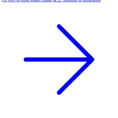
La voce di Hind Rajab chiude la 22ª edizione di Biografilm