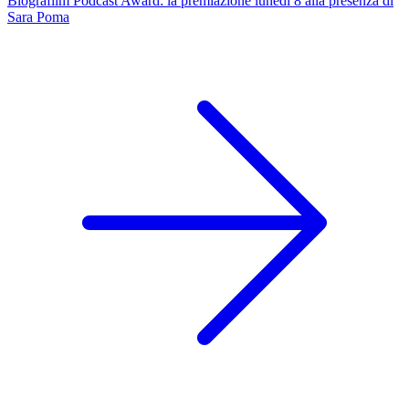
Biografilm Podcast Award: la premiazione lunedì 8 alla presenza di
Sara Poma