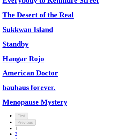
Everybody to Kenmure Street
The Desert of the Real
Sukkwan Island
Standby
Hangar Rojo
American Doctor
bauhaus forever.
Menopause Mystery
First
Previous
1
2