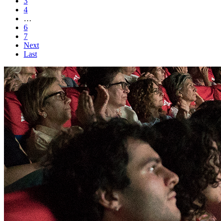
3
4
…
6
7
Next
Last