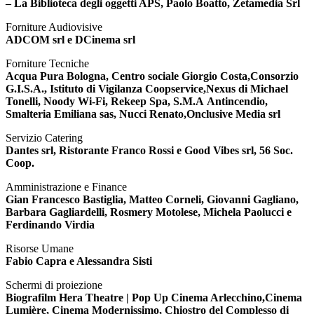
– La Biblioteca degli oggetti APS, Paolo Boatto, Zetamedia Srl
Forniture Audiovisive
ADCOM srl e DCinema srl
Forniture Tecniche
Acqua Pura Bologna, Centro sociale Giorgio Costa,Consorzio
G.I.S.A., Istituto di Vigilanza Coopservice,Nexus di Michael
Tonelli, Noody Wi-Fi, Rekeep Spa, S.M.A
Antincendio,
Smalteria Emiliana sas, Nucci Renato,Onclusive Media srl
Servizio Catering
Dantes srl, Ristorante Franco Rossi e Good Vibes srl, 56
Soc.
Coop.
Amministrazione e Finance
Gian Francesco Bastiglia, Matteo Corneli, Giovanni Gagliano,
Barbara Gagliardelli, Rosmery Motolese, Michela Paolucci e
Ferdinando Virdia
Risorse Umane
Fabio Capra e Alessandra Sisti
Schermi di proiezione
Biografilm Hera Theatre | Pop Up Cinema Arlecchino,Cinema
Lumière, Cinema Modernissimo, Chiostro del Complesso di