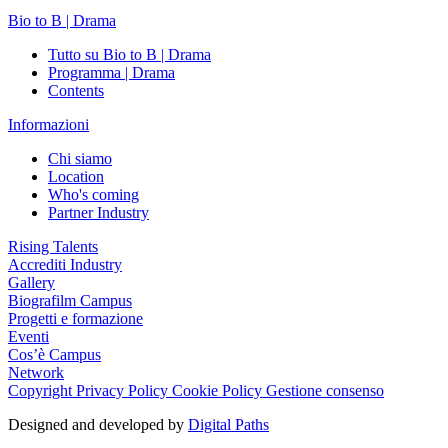
Bio to B | Drama
Tutto su Bio to B | Drama
Programma | Drama
Contents
Informazioni
Chi siamo
Location
Who's coming
Partner Industry
Rising Talents
Accrediti Industry
Gallery
Biografilm Campus
Progetti e formazione
Eventi
Cos’è Campus
Network
Copyright
Privacy Policy
Cookie Policy
Gestione consenso
Designed and developed by
Digital Paths