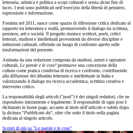
letteraria, artistica e politica a scopi culturali e senza alcun fine di
lucro. I testi sono pubblicati nell’esercizio della libertà di pensiero,
espressione e informazione.
Fondata nel 2011, nasce come spazio di riflessione critica dedicato al
rapporto tra letteratura e realtà, promuovendo il dialogo tra scrittura,
pensiero, arti e società. Il progetto riunisce scrittori, poeti, critici
letterari, studiosi e intellettuali provenienti da diverse discipline e
istituzioni culturali, offrendo un luogo di confronto aperto sulle
trasformazioni del presente.
Animata da una redazione composta da studiosi, autori e operatori
culturali,
Le parole e le cose²
promuove una concezione della
cultura come pratica condivisa di ricerca e confronto, contribuendo
alla diffusione del dibattito letterario e intellettuale in Italia e
valorizzando il dialogo tra ricerca accademica, scrittura creativa e
intervento critico.
La responsabilità degli articoli (“post”) è dei singoli redattori, che ne
rispondono interamente e legalmente. Il responsabile di ogni post è
dichiarato in home page, accanto al titolo dell’articolo e subito dopo
la dicitura “
Pubblicato da
“, oltre che sotto il titolo nella pagina
dedicata al singolo articolo.
Scopri di più su "Le parole e le cose"