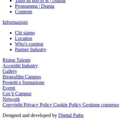
Tutto su Bio to B | Drama
Programma | Drama
Contents
Informazioni
Chi siamo
Location
Who's coming
Partner Industry
Rising Talents
Accrediti Industry
Gallery
Biografilm Campus
Progetti e formazione
Eventi
Cos’è Campus
Network
Copyright
Privacy Policy
Cookie Policy
Gestione consenso
Designed and developed by
Digital Paths