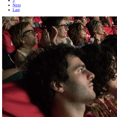
3
Next
Last