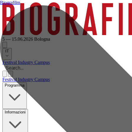
Biografilm
5 — 15.06.2026
Bologna
IT
Festival
Industry
Campus
Festival
Industry
Campus
Programma
Informazioni