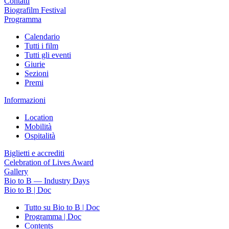
Contatti
Biografilm Festival
Programma
Calendario
Tutti i film
Tutti gli eventi
Giurie
Sezioni
Premi
Informazioni
Location
Mobilità
Ospitalità
Biglietti e accrediti
Celebration of Lives Award
Gallery
Bio to B — Industry Days
Bio to B | Doc
Tutto su Bio to B | Doc
Programma | Doc
Contents