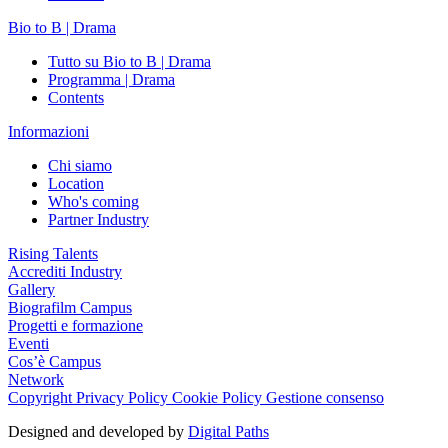
Bio to B | Drama
Tutto su Bio to B | Drama
Programma | Drama
Contents
Informazioni
Chi siamo
Location
Who's coming
Partner Industry
Rising Talents
Accrediti Industry
Gallery
Biografilm Campus
Progetti e formazione
Eventi
Cos’è Campus
Network
Copyright
Privacy Policy
Cookie Policy
Gestione consenso
Designed and developed by
Digital Paths